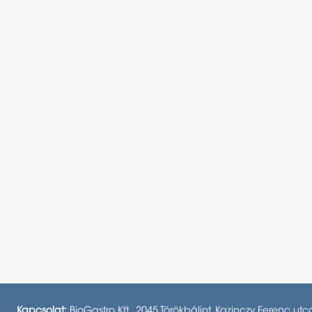
Kapcsolat:
BioGastro Kft., 2045 Törökbálint, Kazinczy Ferenc utc