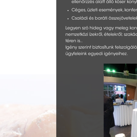
ellenőrzzés alatt álló kóser kony
Céges, üzleti események, konfer
Családi és baráti összejövetele
Legyen szó hideg vagy meleg ko
nemzetközi ízekről, ételekről; sza
téren is..
Igény szerint biztosítunk felszolg
ügyfeleink egyedi igényeihez.