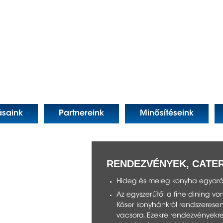
ásaink
Partnereink
Minősítéseink
RENDEZVÉNYEK, CATE
Hideg és meleg konyha egyará
Az egyszerűtől a fine dining vo
Kóser konyhánkról rendszeresen 
vacsora. Ezekre rendezvényekr