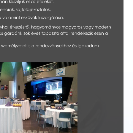
hán készítjük el az ételeket.
enciák, sajtótájékoztatók,
k valamint esküvők kiszolgálása.
nyhai étkezésről, hagyományos magyaros vagy modern
kács gárdánk sok éves tapasztalattal rendelkezik ezen a
áló személyzetet is a rendezvényekhez és igazodunk