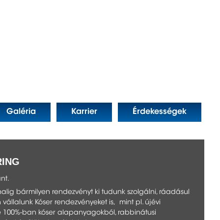
Galéria
Karrier
Érdekességek
RING
nt.
nalig bármilyen rendezvényt ki tudunk szolgálni, ráadásul
vállalunk Kóser rendezvényeket is, mint pl. újévi
e 100%-ban kóser alapanyagokból, rabbinátusi