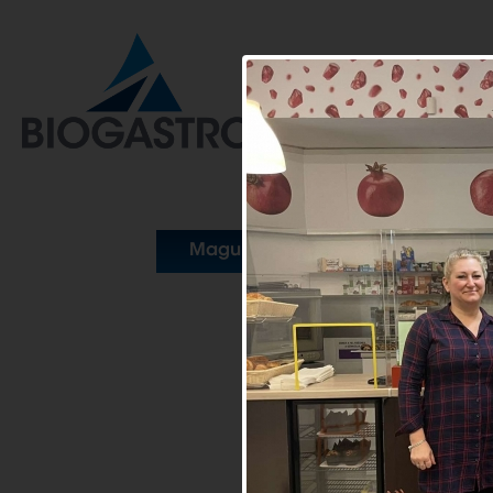
Magunkról
Szolgáltatásai
TÖRÖKBÁLINTI BÁZISKONY